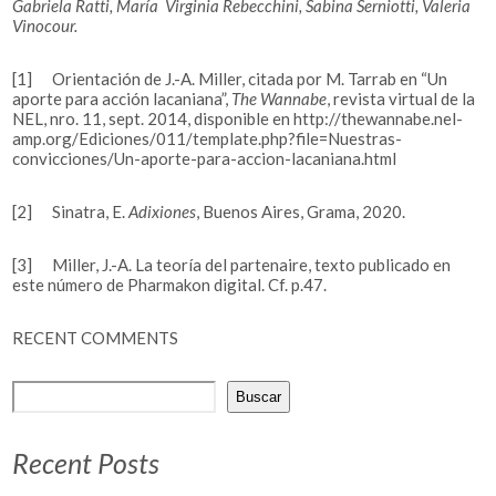
Gabriela Ratti, María Virginia Rebecchini, Sabina Serniotti, Valeria
Vinocour.
[1]
Orientación de J.-A. Miller, citada por M. Tarrab en “Un
aporte para acción lacaniana”,
The Wannabe
, revista virtual de la
NEL, nro. 11, sept. 2014, disponible en http://thewannabe.nel-
amp.org/Ediciones/011/template.php?file=Nuestras-
convicciones/Un-aporte-para-accion-lacaniana.html
[2]
Sinatra, E.
Adixiones
, Buenos Aires, Grama, 2020.
[3]
Miller, J.-A. La teoría del partenaire, texto publicado en
este número de Pharmakon digital. Cf. p.47.
RECENT COMMENTS
Buscar
Recent Posts