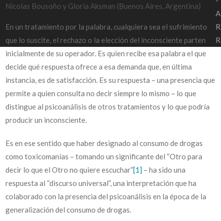
-
Nicolas Bousoño y Gloria Aksman (Buenos Aires, Argentina)
A
En un tratamiento por la palabra, cualquiera sea el sufrimiento
R
que lo suscite, el rechazo o la elección del inconsciente parten
R
inicialmente de su operador. Es quien recibe esa palabra el que
decide qué respuesta ofrece a esa demanda que, en última
instancia, es de satisfacción. Es su respuesta – una presencia que
permite a quien consulta no decir siempre lo mismo – lo que
distingue al psicoanálisis de otros tratamientos y lo que podría
producir un inconsciente.
Es en ese sentido que haber designado al consumo de drogas
como toxicomanías – tomando un significante del “Otro para
decir lo que el Otro no quiere escuchar”
[1]
– ha sido una
respuesta al “discurso universal”, una interpretación que ha
colaborado con la presencia del psicoanálisis en la época de la
generalización del consumo de drogas.