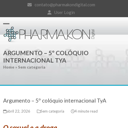
Skip
contato@pharmakondigital.com
to
User Login
content
Open
Close
mobile
mobile
ARGUMENTO – 5º COLÓQUIO
menu
menu
INTERNACIONAL TYA
Home
»
Sem categoria
Argumento – 5º colóquio internacional TyA
abril 22, 2026
Sem categoria
4 minute read
O sexual e a droga