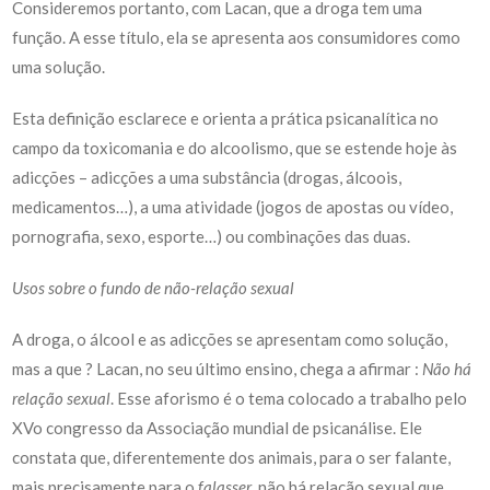
Consideremos portanto, com Lacan, que a droga tem uma
função. A esse título, ela se apresenta aos consumidores como
uma solução.
Esta definição esclarece e orienta a prática psicanalítica no
campo da toxicomania e do alcoolismo, que se estende hoje às
adicções – adicções a uma substância (drogas, álcoois,
medicamentos…), a uma atividade (jogos de apostas ou vídeo,
pornografia, sexo, esporte…) ou combinações das duas.
Usos sobre o fundo de não-relação sexual
A droga, o álcool e as adicções se apresentam como solução,
mas a que ? Lacan, no seu último ensino, chega a afirmar :
Não há
relação sexual
. Esse aforismo é o tema colocado a trabalho pelo
XV
o
congresso da Associação mundial de psicanálise. Ele
constata que, diferentemente dos animais, para o ser falante,
mais precisamente para o
falasser
, não há relação sexual que