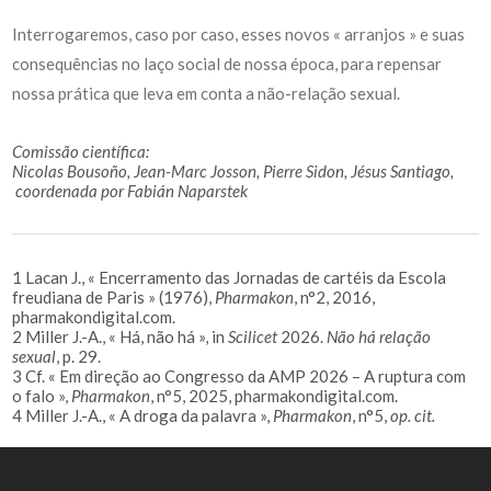
Interrogaremos, caso por caso, esses novos « arranjos » e suas
consequências no laço social de nossa época, para repensar
nossa prática que leva em conta a não-relação sexual.
Comissão científica:
Nicolas Bousoño, Jean-Marc Josson,
Pierre Sidon, Jésus Santiago,
coordenada por Fabián Naparstek
1 Lacan J., « Encerramento das Jornadas de cartéis da Escola
freudiana de Paris » (1976),
Pharmakon
, n°2, 2016,
pharmakondigital.com.
2 Miller J.-A., « Há, não há », in
Scilicet
2026.
Não há relação
sexual
, p. 29.
3 Cf. « Em direção ao Congresso da AMP 2026 – A ruptura com
o falo »,
Pharmakon
, n°5, 2025, pharmakondigital.com.
4 Miller J.-A., « A droga da palavra »,
Pharmakon
, n°5,
op. cit.