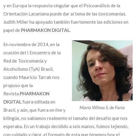
y en Europa la respuesta singular que el Psicoanálisis de la
Orientación Lacaniana puede dar al tema de las toxicomanías.
Judith Miller ha apoyado también fuertemente las ediciones en
papel de
PHARMAKON DIGITAL
.
En noviembre de 2014, en la
ocasión del I Encuentro de la
Red de Toxicomanía y
Alcoholismo (TyA) Brasil,
cuando Mauricio Tarrab nos
propuso que la
Revista
PHARMAKON
DIGITAL
fuera editada en
Maria Wilma S. de Faria
Brasil, y aún, que fuera
on
line
y
bilingüe, no sabíamos realmente el tamaño del desafío que nos
esperaba. En un trabajo decidido a seis manos, fuimos tejiendo,
con cuidado y rigor, el formato de esta que tenemos hoy el