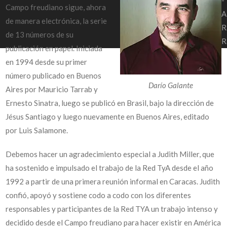
-
Campo freudiano sigue, ahora
A
de manera electrónica, la serie
R
de 13 números de su
R
publicación en papel. Iniciada
en 1994 desde su primer
número publicado en Buenos
Darío Galante
Aires por Mauricio Tarrab y
Ernesto Sinatra, luego se publicó en Brasil, bajo la dirección de
Jésus Santiago y luego nuevamente en Buenos Aires, editado
por Luis Salamone.
Debemos hacer un agradecimiento especial a Judith Miller, que
ha sostenido e impulsado el trabajo de la Red TyA desde el año
1992 a partir de una primera reunión informal en Caracas. Judith
confió, apoyó y sostiene codo a codo con los diferentes
responsables y participantes de la Red TYA un trabajo intenso y
decidido desde el Campo freudiano para hacer existir en América