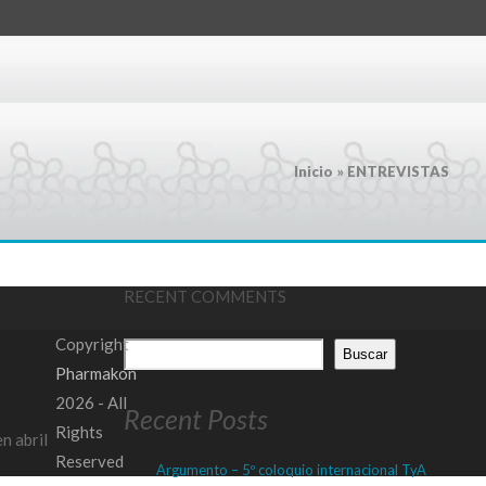
Inicio
»
ENTREVISTAS
RECENT COMMENTS
Copyright
Buscar
Pharmakon
2026 - All
Recent Posts
Rights
n abril
Reserved
Argumento – 5º coloquio internacional TyA