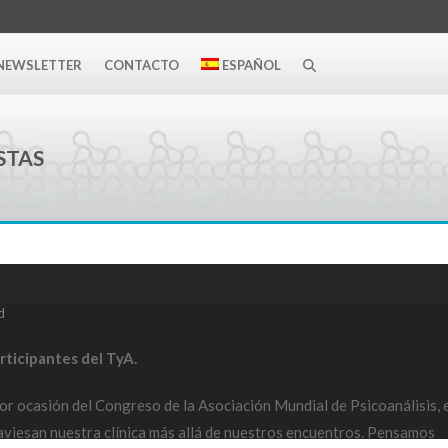
NEWSLETTER
CONTACTO
ESPAÑOL
STAS
d
rticipantes del TyA.
or ocasión del Congreso de la Asociación Mundial de Psicoanálisis, e
raviesan nuestra clínica más allá de nuestros encuentros. Pensamos