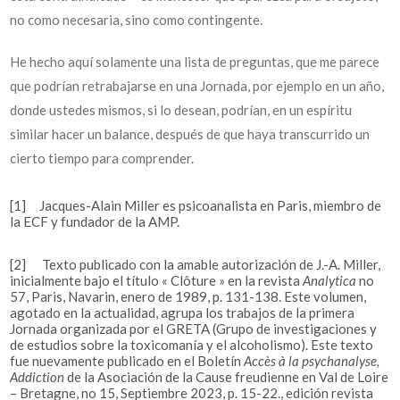
no como necesaria, sino como contingente.
He hecho aquí solamente una lista de preguntas, que me parece
que podrían retrabajarse en una Jornada, por ejemplo en un año,
donde ustedes mismos, si lo desean, podrían, en un espíritu
similar hacer un balance, después de que haya transcurrido un
cierto tiempo para comprender.
[1]
Jacques-Alain Miller es psicoanalista en Paris, miembro de
la ECF y fundador de la AMP.
[2]
Texto publicado con la amable autorización de J.-A. Miller,
inicialmente bajo el título « Clôture » en la revista
Analytica
n
o
57, Paris, Navarin, enero de 1989, p. 131-138. Este volumen,
agotado en la actualidad, agrupa los trabajos de la primera
Jornada organizada por el GRETA (Grupo de investigaciones y
de estudios sobre la toxicomanía y el alcoholismo). Este texto
fue nuevamente publicado en el Boletín
Accès à la psychanalyse,
Addiction
de la Asociación de la Cause freudienne en Val de Loire
– Bretagne, n
o
15, Septiembre 2023, p. 15-22., edición revista