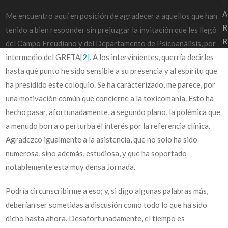
-
A
Me encuentro aquí en posición de agradecer a aquellos que han
R
tenido a bien responder sin prejuzgar la invitación que les llegó
R
del Campo Freudiano y del Departamento de Psicoanálisis, por
intermedio del GRETA
[2]
. A los intervinientes, querría decirles
hasta qué punto he sido sensible a su presencia y al espíritu que
ha presidido este coloquio. Se ha caracterizado, me parece, por
una motivación común que concierne a la toxicomanía. Esto ha
hecho pasar, afortunadamente, a segundo plano, la polémica que
a menudo borra o perturba el interés por la referencia clínica.
Agradezco igualmente a la asistencia, que no solo ha sido
numerosa, sino además, estudiosa, y que ha soportado
notablemente esta muy densa Jornada.
Podría circunscribirme a eso; y, si digo algunas palabras más,
deberían ser sometidas a discusión como todo lo que ha sido
dicho hasta ahora. Desafortunadamente, el tiempo es