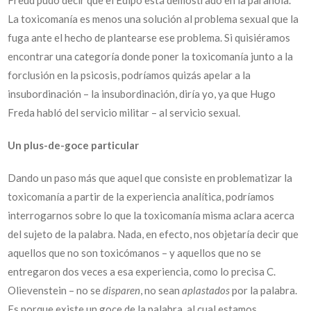
Freud pudo decir que el Edipo está demostrado en la paranoia.
La toxicomanía es menos una solución al problema sexual que la
fuga ante el hecho de plantearse ese problema. Si quisiéramos
encontrar una categoría donde poner la toxicomanía junto a la
forclusión en la psicosis, podríamos quizás apelar a la
insubordinación – la insubordinación, diría yo, ya que Hugo
Freda habló del servicio militar – al servicio sexual.
Un plus-de-goce particular
Dando un paso más que aquel que consiste en problematizar la
toxicomanía a partir de la experiencia analítica, podríamos
interrogarnos sobre lo que la toxicomanía misma aclara acerca
del sujeto de la palabra. Nada, en efecto, nos objetaría decir que
aquellos que no son toxicómanos – y aquellos que no se
entregaron dos veces a esa experiencia, como lo precisa C.
Olievenstein – no se
disparen
, no sean
aplastados
por la palabra.
Es porque existe un goce de la palabra, al cual estamos