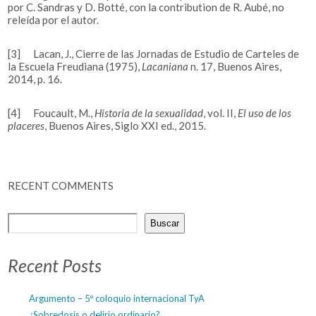
por C. Sandras y D. Botté, con la contribution de R. Aubé, no
releída por el autor.
[3]
Lacan, J., Cierre de las Jornadas de Estudio de Carteles de
la Escuela Freudiana (1975),
Lacaniana
n. 17, Buenos Aires,
2014, p. 16.
[4]
Foucault, M.,
Historia de la sexualidad
, vol. II,
El uso de los
placeres
, Buenos Aires, Siglo XXI ed., 2015.
RECENT COMMENTS
Buscar
Recent Posts
Argumento – 5º coloquio internacional TyA
¿Sobredosis o delirio ordinario?