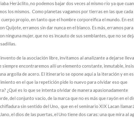
iaba Heráclito, no podemos bajar dos veces al mismo río ya que cuan
omos los mismos. Como planetas vagamos por tierras en las que cada 
 cuerpo propio, en tanto que el hombre corporeifica el mundo. En es
on Quijote, erramos sin dar nunca en el blanco. Es más, erramos para
con ninguna mujer, que no es incauto de sus semblantes, que no se dej
adillas.
invento de la asociación libre, invitamos al analizante a dejarse llev
siempre encontraremos allí un elemento constante, inmutable, insis
na argolla de acero. El itinerario se opone aquí a la iteración y en es
imiento en el que la repetición pide lo nuevo para olvidar eso que
era? ¿Qué es lo que se intenta olvidar de manera apasionadamente
rde, del conjunto vacío, de la marca que no es más que rayón en el di
chifladura sin sentido del Uno, que en el seminario XIX Lacan llamará
no, el dios de las puertas, el Uno tiene dos caras: una que mira al a