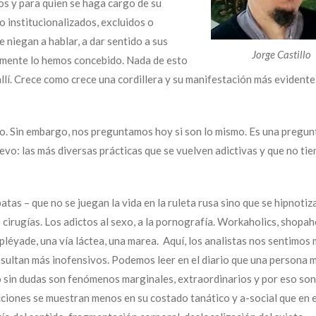
ros y para quien se haga cargo de su
o institucionalizados, excluidos o
e niegan a hablar, a dar sentido a sus
Jorge Castillo
camente lo hemos concebido. Nada de esto
llí. Crece como crece una cordillera y su manifestación más evidente
o. Sin embargo, nos preguntamos hoy si son lo mismo. Es una pregun
evo: las más diversas prácticas que se vuelven adictivas y que no tie
tas – que no se juegan la vida en la ruleta rusa sino que se hipnotiz
las cirugías. Los adictos al sexo, a la pornografía. Workaholics, shopah
pléyade, una vía láctea, una marea. Aquí, los analistas nos sentimos
resultan más inofensivos. Podemos leer en el diario que una persona 
o sin dudas son fenómenos marginales, extraordinarios y por eso son
cciones se muestran menos en su costado tanático y a-social que en e