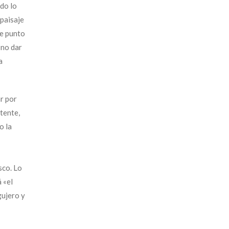
do lo
paisaje
te punto
 no dar
a
ar por
tente,
o la
sco. Lo
 «el
gujero y