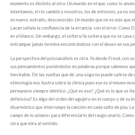
momento es distinto al otro. Un mundo en el que, como lo anunc
intentamos, el río cambió y nosotros, los de entonces, ya no s
es nuevo, extraño, desconocido. Un mundo que no es más que el
Lacan señala la confluencia de la errancia con el error. Como D
en el blanco. Sin embargo, el soltero/la soltera que no se casa 
entrampar jamás termina encontrándose con el deseo en sus pes
La perspectiva del psicoanálisis es otra. Ya desde Freud, con su 
sus pensamientos poniéndolos en palabras porque sabemos que 
inevitable. Dé las vueltas que dé, una soga no puede salirse de u
etimología nos ilustra sobre la clínica pues ese es el mismo mov
permanece siempre idéntico. ¿Qué es eso? ¿Qué es lo que se it
defensiva? Es algo del orden del agujero en el cuerpo y de su bo
disarmónico que interrumpe la canción en cada salto de púa. La 
campo de lo uniano» para diferenciarlo del rasgo unario. Como Ja
otra que mira al sentido.