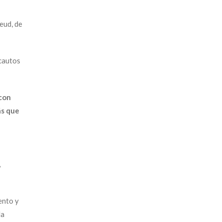
eud, de
ncautos
 con
ás que
,
ento y
da