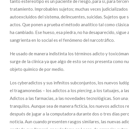
tanto estereotipo es un paciente de riesgo, para sí, para terce
tratamiento. Improbables sujetos; muchas veces judicializados 
autoexcluidos del sistema, delincuentes, suicidas. Sujetos que s
actos. Que ponen a prueba el método analítico tal como clási
ha cambiado. Ese hueso, esa piedra, no ha desaparecido, sigue a
sangrienta en lo social es el fenómeno del narcotráfico.
He usado de manera indistinta los términos adicto y toxicóman
surge de la clínica ya que algo de esto se nos presenta como nu
objeto químico de por medio.
Los cyberadictos y sus infinitos subconjuntos, los nuevos ludópa
el tragamonedas – los adictos a los
piercing
, a los tatuajes, a 
Adictos a las farmacias, a las novedades tecnológicas. Son una 
tranquilos. Aunque sea de manera ficticia, los nuevos adictos 
después de jugar a la computadora durante dos o tres días per
noticia. Aun cuando presenten rasgos similares, las nuevas adi