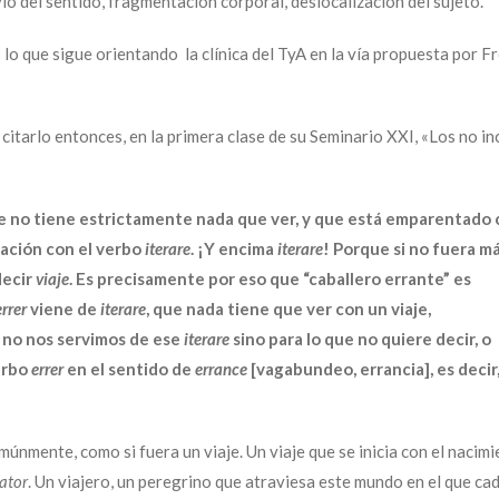
o del sentido, fragmentación corporal, deslocalización del sujeto.
s lo que sigue orientando la clínica del TyA en la vía propuesta por Fr
citarlo entonces, en la primera clase de su Seminario XXI, «Los no i
ue no tiene estrictamente nada que ver, y que está emparentado
lación con el verbo
iterare
. ¡Y encima
iterare
! Porque si no fuera m
decir
viaje
. Es precisamente por eso que “caballero errante” es
errer
viene de
iterare
, que nada tiene que ver con un viaje,
, no nos servimos de ese
iterare
sino para lo que no quiere decir, o
erbo
errer
en el sentido de
errance
[vagabundeo, errancia], es decir
múnmente, como si fuera un viaje. Un viaje que se inicia con el nacimi
ator
. Un viajero, un peregrino que atraviesa este mundo en el que ca