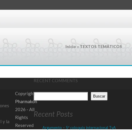
Inicio
»
TEXTOS TEMÁTICOS
RECENT COMMENTS
Copyright
Buscar
Pharmakon
iones
2026 - All
Recent Posts
Rights
 y la
Reserved
Argumento – 5º coloquio internacional TyA