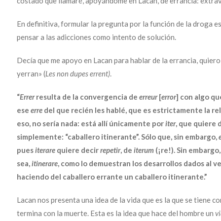
costado que llamaré, apoyándome en Lacan, de errancia: extraví
En definitiva, formular la pregunta por la función de la droga e
pensar a las adicciones como intento de solución.
Decía que me apoyo en Lacan para hablar de la errancia, quiero 
yerran» (
Les non dupes errent)
.
“
Errer
resulta de la convergencia de
erreur
[
error
] con algo q
ese
erre
del que recién les hablé, que es estrictamente la re
eso, no sería nada: está allí únicamente por
iter
, que quiere 
simplemente: “caballero itinerante”. Sólo que, sin embargo,
pues
iterare
quiere decir
repetir
, de
iterum
(¡re!). Sin embargo
sea,
itinerare
, como lo demuestran los desarrollos dados al v
haciendo del caballero errante un caballero itinerante.”
Lacan nos presenta una idea de la vida que es la que se tiene co
termina con la muerte. Esta es la idea que hace del hombre un
vi