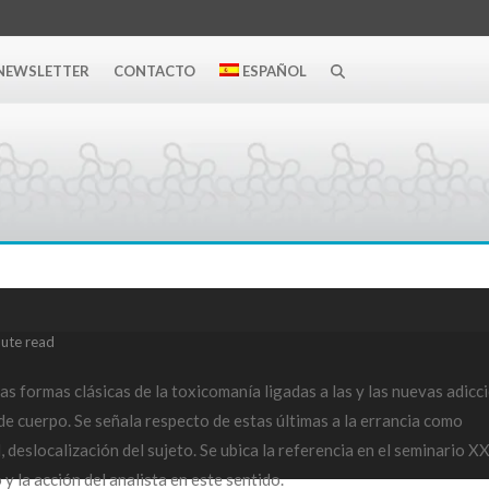
NEWSLETTER
CONTACTO
ESPAÑOL
nute read
 las formas clásicas de la toxicomanía ligadas a las y las nuevas adicc
de cuerpo. Se señala respecto de estas últimas a la errancia como
 deslocalización del sujeto. Se ubica la referencia en el seminario XXI
y la acción del analista en este sentido.