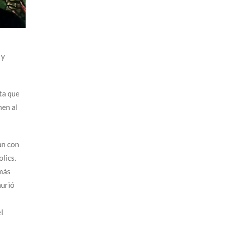
 y
ta que
nen al
an con
olics.
 más
murió
l