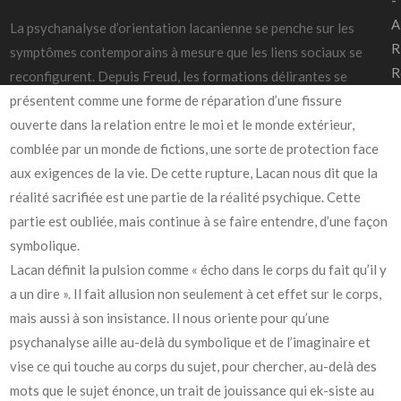
-
A
La psychanalyse d’orientation lacanienne se penche sur les
R
symptômes contemporains à mesure que les liens sociaux se
R
reconfigurent. Depuis Freud, les formations délirantes se
présentent comme une forme de réparation d’une fissure
ouverte dans la relation entre le moi et le monde extérieur,
comblée par un monde de fictions, une sorte de protection face
aux exigences de la vie. De cette rupture, Lacan nous dit que la
réalité sacrifiée est une partie de la réalité psychique. Cette
partie est oubliée, mais continue à se faire entendre, d’une façon
symbolique.
Lacan définit la pulsion comme « écho dans le corps du fait qu’il y
a un dire ». Il fait allusion non seulement à cet effet sur le corps,
mais aussi à son insistance. Il nous oriente pour qu’une
psychanalyse aille au-delà du symbolique et de l’imaginaire et
vise ce qui touche au corps du sujet, pour chercher, au-delà des
mots que le sujet énonce, un trait de jouissance qui ek-siste au