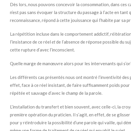
Dès lors, nous pouvons concevoir la consommation, dans ces ca
n’est pas sans évoquer la structure du passage à l’acte en tant qu
reconnaissance, répond à cette jouissance qui l’habite par sa pr
La répétition incluse dans le comportement addictif, réitératio
l’insistance de ce réel
et
de l’absence de réponse possible du suj
cette rupture d’avec l’inconscient.
Quelle marge de manœuvre alors pour les intervenants qui s’or
Les différents cas présentés nous ont montré l’inventivité des 
effet, face à ce réel insistant, de faire suffisamment poids pou
répétée et sauvage d’avec le champ de la parole.
L’installation du transfert et bien souvent, avec celle-ci, la cr
première opération du praticien. Il s’agit, en effet, de se glisse
pour y réintroduire la possibilité d’une parole qui vaille, qui dé
même une forme de traitement de ce réel qui envahit le sujet.