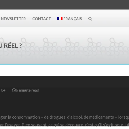
NEWSLETTER
CONTACT
FRANÇAIS
 RÉEL ?
. 04
6 minute read
oger la consommation – de drogues, d’alcool, de médicaments – lorsqu
r l’usager. Bien souvent, ce qui se découvre, c’est qu’il s’agit pour lui