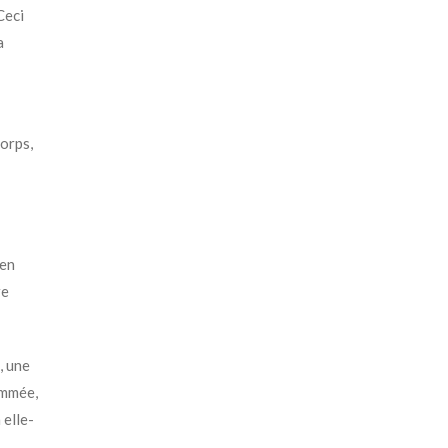
Ceci
a
orps,
 en
re
, une
rammée,
 elle-