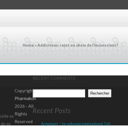
Home
»
Addictions: rejet ou choix de l’inconscient?
RECENT COMMENTS
Copyright
Rechercher
Pharmakon
2026 - All
Recent Posts
Rights
’elle se
Reserved
 de se
Argument – 5e colloque international TyA