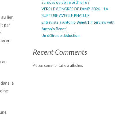
Surdose ou délire ordinaire ?
VERS LE CONGRÈS DE L’AMP 2026 – LA
RUPTURE AVEC LE PHALLUS
 au lien
Entrevista a Antonio Beneti
1
Interview with
it par
Antonio Beneti
e
Un délire de déduction
mpérer
Recent Comments
u au
Aucun commentaire à afficher.
 dans le
peine
 une