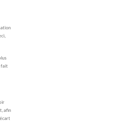
mation
ci,
plus
 fait
oir
, afin
’écart