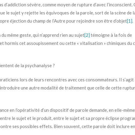
s d’addiction sévère, comme moyen de rupture d’avec l’inconscient. 
e le sujet y rejette les équivoques de la parole, sort de la scène de l
opre éjection du champ de l’Autre pour rejoindre son être d’objet
[1]
.
n du même geste, qui n’apprend rien au sujet
[2]
témoigne à la fois de
et hormis cet assoupissement ou cette « vitalisation » chimiques du c
ientent de la psychanalyse ?
praticiens lors de leurs rencontres avec ces consommateurs. Il s’agit
r introduire une autre modalité de traitement que celle de cette ruptu
oyance en l’opérativité d’un dispositif de parole demande, en elle-même
r entre le sujet et le produit, entre le sujet et sa propre éclipse prog
montre ses possibles effets. Bien souvent, cette parole doit inclure en