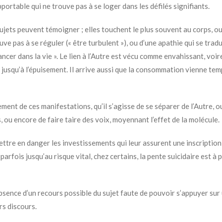
pportable qui ne trouve pas à se loger dans les défilés signifiants.
ujets peuvent témoigner ; elles touchent le plus souvent au corps, ou
uve pas à se réguler (« être turbulent »), ou d’une apathie qui se tradu
ncer dans la vie ». Le lien à l’Autre est vécu comme envahissant, voir
er jusqu’à l’épuisement. Il arrive aussi que la consommation vienne te
ent de ces manifestations, qu’il s’agisse de se séparer de l’Autre, o
, ou encore de faire taire des voix, moyennant l’effet de la molécule.
ettre en danger les investissements qui leur assurent une inscription
u parfois jusqu’au risque vital, chez certains, la pente suicidaire est à 
’absence d’un recours possible du sujet faute de pouvoir s’appuyer sur
rs discours.