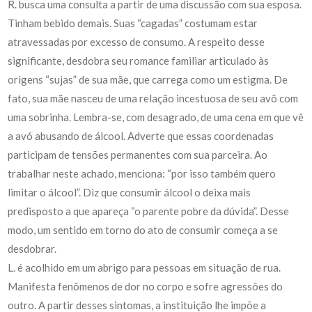
R. busca uma consulta a partir de uma discussão com sua esposa.
Tinham bebido demais. Suas “cagadas” costumam estar
atravessadas por excesso de consumo. A respeito desse
significante, desdobra seu romance familiar articulado às
origens “sujas” de sua mãe, que carrega como um estigma. De
fato, sua mãe nasceu de uma relação incestuosa de seu avô com
uma sobrinha. Lembra-se, com desagrado, de uma cena em que vê
a avó abusando de álcool. Adverte que essas coordenadas
participam de tensões permanentes com sua parceira. Ao
trabalhar neste achado, menciona: “por isso também quero
limitar o álcool”. Diz que consumir álcool o deixa mais
predisposto a que apareça “o parente pobre da dúvida”. Desse
modo, um sentido em torno do ato de consumir começa a se
desdobrar.
L. é acolhido em um abrigo para pessoas em situação de rua.
Manifesta fenômenos de dor no corpo e sofre agressões do
outro. A partir desses sintomas, a instituição lhe impõe a