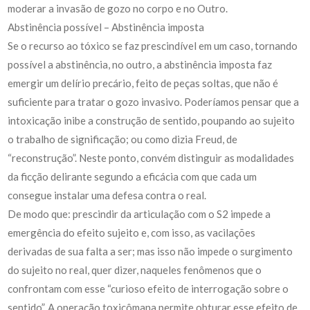
moderar a invasão de gozo no corpo e no Outro.
Abstinência possível – Abstinência imposta
Se o recurso ao tóxico se faz prescindível em um caso, tornando
possível a abstinência, no outro, a abstinência imposta faz
emergir um delírio precário, feito de peças soltas, que não é
suficiente para tratar o gozo invasivo. Poderíamos pensar que a
intoxicação inibe a construção de sentido, poupando ao sujeito
o trabalho de significação; ou como dizia Freud, de
“reconstrução”. Neste ponto, convém distinguir as modalidades
da ficção delirante segundo a eficácia com que cada um
consegue instalar uma defesa contra o real.
De modo que: prescindir da articulação com o S2 impede a
emergência do efeito sujeito e, com isso, as vacilações
derivadas de sua falta a ser; mas isso não impede o surgimento
do sujeito no real, quer dizer, naqueles fenômenos que o
confrontam com esse “curioso efeito de interrogação sobre o
sentido”. A operação toxicômana permite obturar esse efeito de