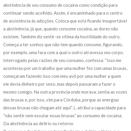
abstinência de seu consumo de cocaína como condição para
continuar sendo acolhido. Assim, é encaminhado para o centro
de assistência às adicções. Coloca que está ficando insuportável
a abstinência, já que, quando consome cocaína, as dores não
existem. Também diz sentir-se vítima da hostilidade do outro.
Começa a ter sonhos que não tem quando consome, figurando,
por exemplo, uma faca com a qual o outro atravessa seu corpo.
Interrogado pelas razões de seu consumo, confessa: “Isso me
aconteceu por um trabalho que uma mulher fez com umas bruxas,
começaram fazendo isso com meu avô por uma mulher a quem
ele devia dinheiro por sexo, mas depois passaram a fazer o
mesmo comigo. Na outra província onde morava, sentia as vozes
das bruxas e, por isso, vim para Córdoba, porque as energias
dessas bruxas não chegam até aqui”. L. atribui a capacidade para
“não sentir nem escutar essas bruxas” ao consumo de cocaína.
Da abstinência ao delírio ou retorno