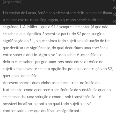
-
(Argentina)
A
No ensino de Lacan, fenômeno elementar e delírio compartilham
R
a mesma estrutura de linguagem, o que nos permite afirmar –
R
seguindo J.-A. Miller – que o S1 é sempre elementar, já que não
se sabe o que significa. Somente a partir do S2 pode surgir a
significação do S1, o que coloca todo sujeito na situação de ter
que decifrar um significante, do qual deduzimos uma coerência
entre saber e delírio. Agora, se “todo saber é um delírio e o
delírio é um saber”, perguntamo-nos onde entra o tóxico no
sujeito da palavra, e se esta opção lhe poupa a construção do S2,
quer dizer, do delírio.
Apresentaremos duas vinhetas que mostram, no início do
tratamento, como acontece a abstinência da substância quando
se desmancha uma solução e como – sob transferência – é
possível localizar o ponto no qual todo sujeito se vê
confrontado a ter que decifrar um significante.