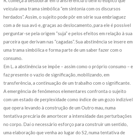
R. começa a desdobrar em transferência o delírio edípico que
veicula uma trama simbólica “em sintonia com os discursos
herdados”. Assim, o sujeito pode pôr em série sua embriaguez
com a de sua avó e, graças ao deslocamento, para ele é possível
perguntar-se pela origem “suja” e pelos efeitos em relação à sua
parceira que derivam nas “cagadas”. Sua abstinência se insere em
uma trama simbólica e forma parte de um saber fazer com o
consumo.
Em L. a abstinência se impõe – assim como o próprio consumo – e
faz presente o vazio de significação, mobilizando, em
transferência, a continuação de um trabalho com o significante.
A emergência de fenômenos elementares confronta o sujeito
com um estado de perplexidade como índice de um gozo indizível
que opera levando à construção de um Outro mau, numa
tentativa precária de amortecer a intensidade das perturbações
no corpo. Daí o necessário esforço para construir um sentido,
uma elaboração que venha ao lugar do S2, numa tentativa de