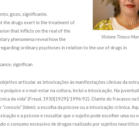
nto, gozo, significante.
at the drugs exert in the treatment of
on that inflicts on the real of the
Viviane Tinoco Mar
entary phenomena reveal how the
 regarding ordinary psychoses in relation to the use of drugs in
ance, significan
jetivo articular as intoxicações às manifestações clínicas da estr
o psíquico e o mal-estar na cultura, inclui a intoxicação. Na juventud
cnica da vida” (Freud, 1930[1929]/1996:92). Diante do fracasso na 
e “consolo” (idem): a escolha da psicose ou a intoxicação crônica. Aqu
xicação e a psicose e ressaltar que o sujeito pode escolher uma ou o
ndo o consumo excessivo de drogas realizado por sujeitos neurótico