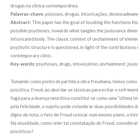
drogas na clínica contemporânea.
Palavras-chave
: psicoses, drogas, intoxicações, desencadeame
Abstract
: This paper has the goal of locating the functions th
possible psychoses, towards what tangles the jouissance dimensi
intoxicated body. The classic context of unchainment of elem
psychotic structure is questioned, in light of the contributions
contemporary clinic.
Key-words:
psychoses, drugs, intoxication, unchainment, jouiss
Tomando como ponto de partida a obra freudiana, temos como ob
psicótica. Freud, ao abordar as técnicas para evitar o sofriment
fuga para a doença neurótica constitui-se como uma “última té
pela felicidade, o sujeito pode vislumbrar duas possibilidades d
digno de nota, o fato de Freud colocar num mesmo plano, a into
Na atualidade, como reler tal constatação de Freud, considera
psicóticos?