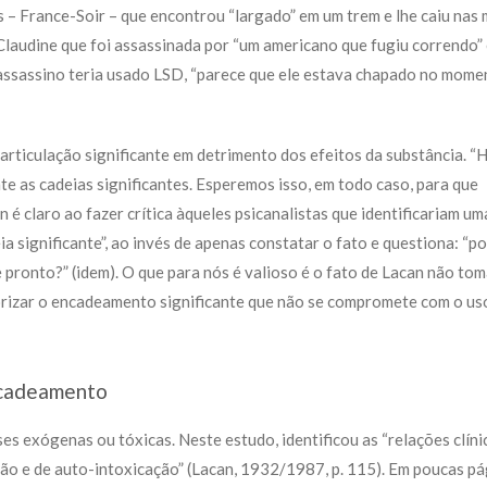
s – France-Soir – que encontrou “largado” em um trem e lhe caiu nas
laudine que foi assassinada por “um americano que fugiu correndo” 
 assassino teria usado LSD, “parece que ele estava chapado no mom
articulação significante em detrimento dos efeitos da substância. “
 as cadeias significantes. Esperemos isso, em todo caso, para que
 é claro ao fazer crítica àqueles psicanalistas que identificariam um
a significante”, ao invés de apenas constatar o fato e questiona: “po
 pronto?” (idem). O que para nós é valioso é o fato de Lacan não tom
orizar o encadeamento significante que não se compromete com o us
ncadeamento
es exógenas ou tóxicas. Neste estudo, identificou as “relações clíni
ão e de auto-intoxicação” (Lacan, 1932/1987, p. 115). Em poucas pá