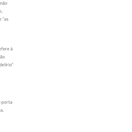
 não
o,
e “as
efere à
são
elírio”
o porta
a,