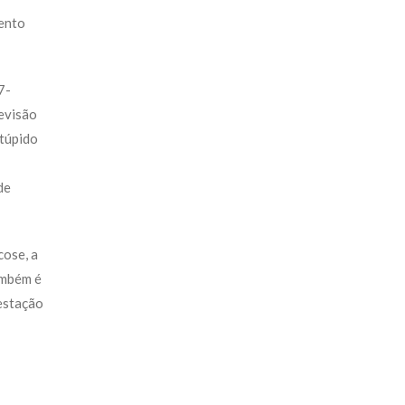
mento
7-
revisão
stúpido
de
cose, a
ambém é
festação