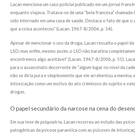
Lacan menciona um caso policial publicado em um jornal francê
enquanto viajava. Tratava-se de uma “bela francesa” chamada C
sido internado em uma casa de saúde. Destaca o fato de que o
que a coisa aconteceu” (Lacan, 1967-8/2006, p. 54).
Apesar de mencionar o uso da droga, Lacan ressalta o papel da 
LSD, mas enfim, mesmo assim, o LSD não baratina completamente
encontremos algo aceitável” (Lacan, 1967-8/2006, p. 55). Lacan
para o assassinato decorrente de “algum lugar no nível da cadei
não se diria pura e simplesmente que ele arrebentou a menina, e
intoxicação como um motivo do ato criminoso do sujeito e val
drogas.
O papel secundário da narcose na cena do dese
Em sua tese de psiquiatria, Lacan recorreu ao estudo das psicos
patogênicas da psicose paranóica com as psicoses de intoxicaç