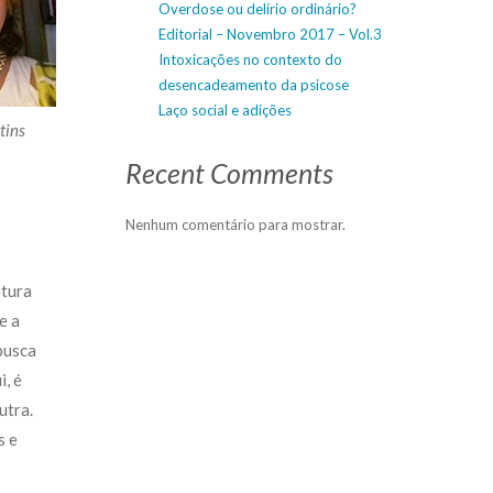
Overdose ou delírio ordinário?
Editorial – Novembro 2017 – Vol.3
Intoxicações no contexto do
desencadeamento da psicose
Laço social e adições
tins
Recent Comments
Nenhum comentário para mostrar.
utura
e a
busca
i, é
utra.
s e