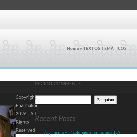
Home
»
TEXTOS TEMÁTICOS
RECENT COMMENTS
Copyright
Pesquisar
Pharmakon
2026 - All
Recent Posts
Rights
Reserved
Argumento – 5º colóquio internacional TyA