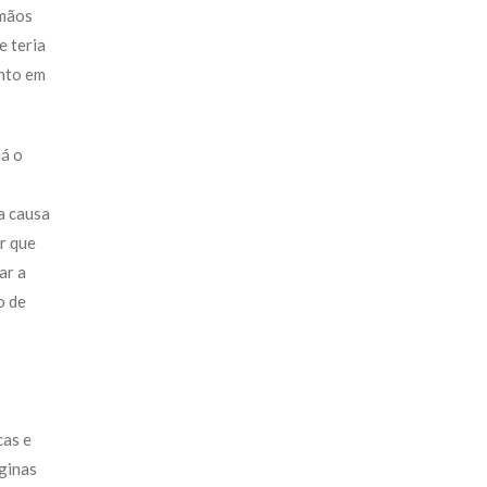
 mãos
e teria
ento em
Há o
a causa
r que
ar a
o de
cas e
ginas