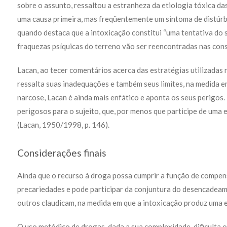
sobre o assunto, ressaltou a estranheza da etiologia tóxica das
uma causa primeira, mas freqüentemente um sintoma de distúrbi
quando destaca que a intoxicação constitui “uma tentativa do s
fraquezas psíquicas do terreno vão ser reencontradas nas cons
Lacan, ao tecer comentários acerca das estratégias utilizadas 
ressalta suas inadequações e também seus limites, na medida em 
narcose, Lacan é ainda mais enfático e aponta os seus perigos.
perigosos para o sujeito, que, por menos que participe de uma 
(Lacan, 1950/1998, p. 146).
Considerações finais
Ainda que o recurso à droga possa cumprir a função de compensa
precariedades e pode participar da conjuntura do desencadeam
outros claudicam, na medida em que a intoxicação produz uma 
O uso metódico de drogas, dada a sua complexidade, dificulta 