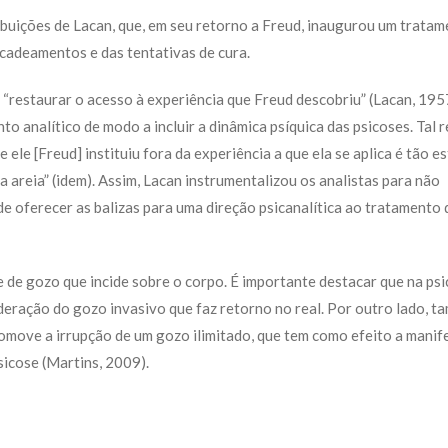
tribuições de Lacan, que, em seu retorno a Freud, inaugurou um trata
ncadeamentos e das tentativas de cura.
 “restaurar o acesso à experiência que Freud descobriu” (Lacan, 195
o analítico de modo a incluir a dinâmica psíquica das psicoses. Tal 
e ele [Freud] instituiu fora da experiência a que ela se aplica é tão e
areia” (idem). Assim, Lacan instrumentalizou os analistas para não
de oferecer as balizas para uma direção psicanalítica ao tratamento 
 de gozo que incide sobre o corpo. É importante destacar que na psi
deração do gozo invasivo que faz retorno no real. Por outro lado, t
promove a irrupção de um gozo ilimitado, que tem como efeito a mani
icose (Martins, 2009).