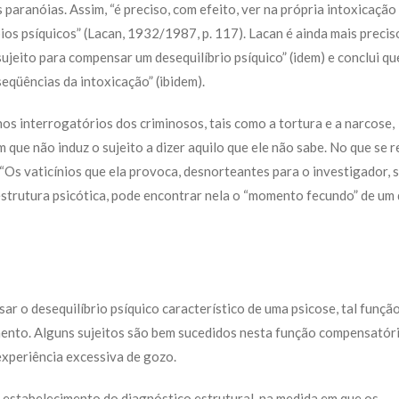
 paranóias. Assim, “é preciso, com efeito, ver na própria intoxicação
os psíquicos” (Lacan, 1932/1987, p. 117). Lacan é ainda mais precis
ujeito para compensar um desequilíbrio psíquico” (idem) e conclui qu
eqüências da intoxicação” (ibidem).
nos interrogatórios dos criminosos, tais como a tortura e a narcose,
que não induz o sujeito a dizer aquilo que ele não sabe. No que se r
 “Os vaticínios que ela provoca, desnorteantes para o investigador, 
estrutura psicótica, pode encontrar nela o “momento fecundo” de um d
r o desequilíbrio psíquico característico de uma psicose, tal funçã
ento. Alguns sujeitos são bem sucedidos nesta função compensatóri
experiência excessiva de gozo.
o estabelecimento do diagnóstico estrutural, na medida em que os