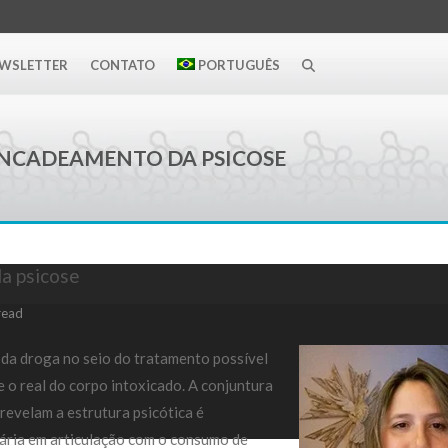
WSLETTER
CONTATO
PORTUGUÊS
ENCADEAMENTO DA PSICOSE
a psicose
read
s da droga no seio do tratamento possível
 o real do corpo intoxicado. A conjuntura
evelam a estrutura psicótica é
nária em articulação com o consumo de