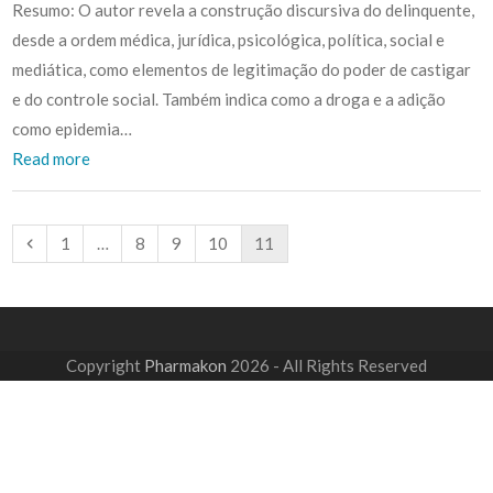
Resumo: O autor revela a construção discursiva do delinquente,
desde a ordem médica, jurídica, psicológica, política, social e
mediática, como elementos de legitimação do poder de castigar
e do controle social. Também indica como a droga e a adição
como epidemia…
Read more
Previous
Page
Page
Page
Page
Page
1
…
8
9
10
11
Copyright
Pharmakon
2026 - All Rights Reserved