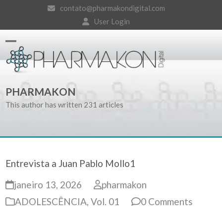
Skip
contato@pharmakondigital.com
to
User Login
content
Open
Close
mobile
mobile
PHARMAKON
menu
menu
This author has written 231 articles
Entrevista a Juan Pablo Mollo
1
janeiro 13, 2026
pharmakon
ADOLESCÊNCIA
,
Vol. 01
0 Comments