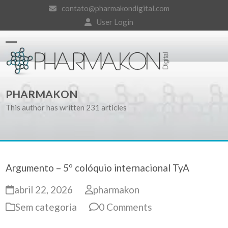
Skip
contato@pharmakondigital.com
to
User Login
content
Open
Close
mobile
mobile
PHARMAKON
menu
menu
This author has written 231 articles
Argumento – 5º colóquio internacional TyA
abril 22, 2026
pharmakon
Sem categoria
0 Comments