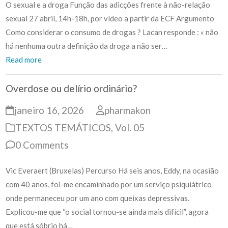
O sexual e a droga Função das adicções frente à não-relação
sexual 27 abril, 14h-18h, por vídeo a partir da ECF Argumento
Como considerar o consumo de drogas ? Lacan responde : « não
há nenhuma outra definição da droga a não ser…
Read more
Overdose ou delírio ordinário?
janeiro 16, 2026
pharmakon
TEXTOS TEMÁTICOS
,
Vol. 05
0 Comments
Vic Everaert (Bruxelas) Percurso Há seis anos, Eddy, na ocasião
com 40 anos, foi-me encaminhado por um serviço psiquiátrico
onde permaneceu por um ano com queixas depressivas.
Explicou-me que “o social tornou-se ainda mais difícil”, agora
que está sóbrio há…