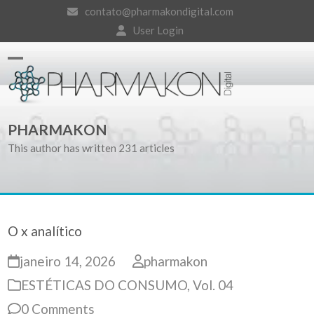
Skip
contato@pharmakondigital.com
to
User Login
content
Open
Close
mobile
mobile
PHARMAKON
menu
menu
This author has written 231 articles
O x analítico
janeiro 14, 2026
pharmakon
ESTÉTICAS DO CONSUMO
,
Vol. 04
0 Comments