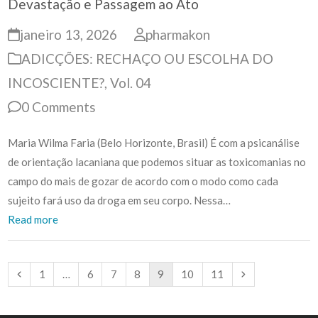
Devastação e Passagem ao Ato
janeiro 13, 2026
pharmakon
ADICÇÕES: RECHAÇO OU ESCOLHA DO
INCOSCIENTE?
,
Vol. 04
0 Comments
Maria Wilma Faria (Belo Horizonte, Brasil) É com a psicanálise
de orientação lacaniana que podemos situar as toxicomanias no
campo do mais de gozar de acordo com o modo como cada
sujeito fará uso da droga em seu corpo. Nessa…
Read more
Previous
Page
Page
Page
Page
Page
Page
Page
Next
1
…
6
7
8
9
10
11