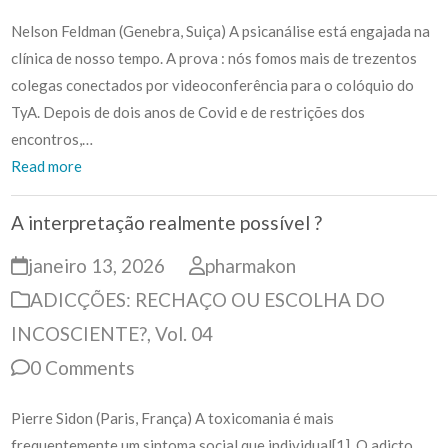
Nelson Feldman (Genebra, Suiça) A psicanálise está engajada na
clínica de nosso tempo. A prova : nós fomos mais de trezentos
colegas conectados por videoconferência para o colóquio do
TyA. Depois de dois anos de Covid e de restrições dos
encontros,…
Read more
A interpretação realmente possível ?
janeiro 13, 2026
pharmakon
ADICÇÕES: RECHAÇO OU ESCOLHA DO
INCOSCIENTE?
,
Vol. 04
0 Comments
Pierre Sidon (Paris, França) A toxicomania é mais
frequentemente um sintoma social que individual[1]. O adicto