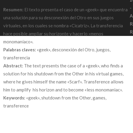
-
Resumen:
El texto presenta el caso de un «geek» que encuentra
A
una solución para su desconexión del Otro en sus juegos
R
virtuales, en los cuales se nombra «Cicatriz». La transferencia
R
hace posible ampliar su horizonte y hacerlo «menos
monomaníaco».
Palabras claves:
«geek», desconexión del Otro, juegos,
transferencia
Abstract:
The text presents the case of a «geek», who finds a
solution for his shutdown from the Other in his virtual games,
where he gives himself the name «Scarf». Transference allows
him to amplify his horizon and to become «less monomaniac».
Keywords:
«geek», shutdown from the Other, games,
transference