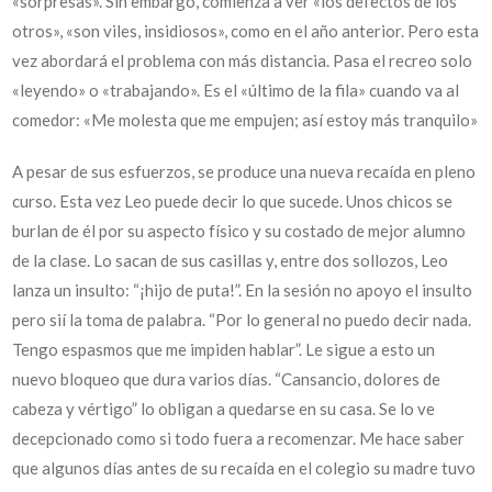
«sorpresas». Sin embargo, comienza a ver «los defectos de los
otros», «son viles, insidiosos», como en el año anterior. Pero esta
vez abordará el problema con más distancia. Pasa el recreo solo
«leyendo» o «trabajando». Es el «último de la fila» cuando va al
comedor: «Me molesta que me empujen; así estoy más tranquilo»
A pesar de sus esfuerzos, se produce una nueva recaída en pleno
curso. Esta vez Leo puede decir lo que sucede. Unos chicos se
burlan de él por su aspecto físico y su costado de mejor alumno
de la clase. Lo sacan de sus casillas y, entre dos sollozos, Leo
lanza un insulto: “¡hijo de puta!”. En la sesión no apoyo el insulto
pero sií la toma de palabra. “Por lo general no puedo decir nada.
Tengo espasmos que me impiden hablar”. Le sigue a esto un
nuevo bloqueo que dura varios días. “Cansancio, dolores de
cabeza y vértigo” lo obligan a quedarse en su casa. Se lo ve
decepcionado como si todo fuera a recomenzar. Me hace saber
que algunos días antes de su recaída en el colegio su madre tuvo