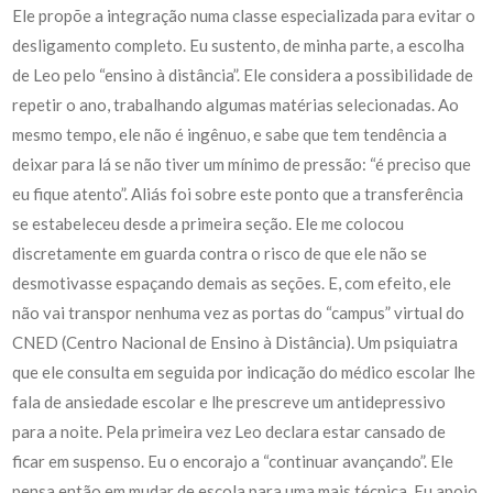
Ele propõe a integração numa classe especializada para evitar o
desligamento completo. Eu sustento, de minha parte, a escolha
de Leo pelo “ensino à distância”. Ele considera a possibilidade de
repetir o ano, trabalhando algumas matérias selecionadas. Ao
mesmo tempo, ele não é ingênuo, e sabe que tem tendência a
deixar para lá se não tiver um mínimo de pressão: “é preciso que
eu fique atento”. Aliás foi sobre este ponto que a transferência
se estabeleceu desde a primeira seção. Ele me colocou
discretamente em guarda contra o risco de que ele não se
desmotivasse espaçando demais as seções. E, com efeito, ele
não vai transpor nenhuma vez as portas do “campus” virtual do
CNED (Centro Nacional de Ensino à Distância). Um psiquiatra
que ele consulta em seguida por indicação do médico escolar lhe
fala de ansiedade escolar e lhe prescreve um antidepressivo
para a noite. Pela primeira vez Leo declara estar cansado de
ficar em suspenso. Eu o encorajo a “continuar avançando”. Ele
pensa então em mudar de escola para uma mais técnica. Eu apoio