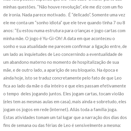
minhas questões. “Não houve revolução”, ele me diz com um fio
de ironia. Nada parece motivado. É “delicado”. Somente uma vez
ele me conta um “sonho idiota” que ele teve quando tinha 7 ou 8
anos: “Eu estou numa estrutura para crianças e jogo cartas com
minha mãe. O jogo é Yu-Gi-Oh! A data em que aconteceu o
sonho e sua atualidade me parecem confirmar a ligação entre, de
um lado as inquietudes de Leo concernindo a eventualidade de
um abandono materno no momento de hospitalização de sua
mãe, e de outro lado, a aparição de seu bloqueio. Na época e
ainda hoje, isto se traduz concretamente pelo fato de que Leo
fica ao lado da mãe o dia inteiro e que eles passam efetivamente
o tempo deles jogando juntos. Eles jogam cartas, tocam violão
(eles tem as mesmas aulas em casa), mais ainda e sobretudo, eles
jogam os jogos em rede (internet). Aliás toda a família joga.
Estas atividades tomam um tal lugar que a narração dos dias dos
fins de semana ou das férias de Leo é sensivelmente a mesma: