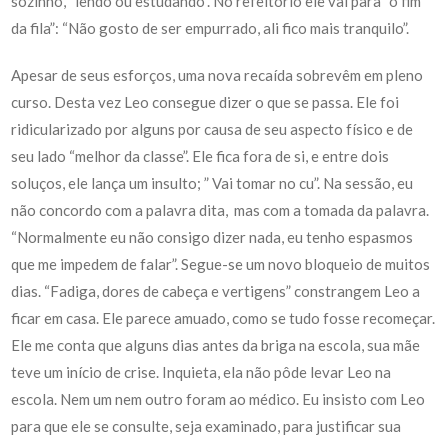
sozinho, “lendo ou estudando”. No refeitório ele vai para “o fim
da fila”: “Não gosto de ser empurrado, ali fico mais tranquilo”.
Apesar de seus esforços, uma nova recaída sobrevêm em pleno
curso. Desta vez Leo consegue dizer o que se passa. Ele foi
ridicularizado por alguns por causa de seu aspecto físico e de
seu lado “melhor da classe”. Ele fica fora de si, e entre dois
soluços, ele lança um insulto; ” Vai tomar no cu”. Na sessão, eu
não concordo com a palavra dita, mas com a tomada da palavra.
“Normalmente eu não consigo dizer nada, eu tenho espasmos
que me impedem de falar”. Segue-se um novo bloqueio de muitos
dias. “Fadiga, dores de cabeça e vertigens” constrangem Leo a
ficar em casa. Ele parece amuado, como se tudo fosse recomeçar.
Ele me conta que alguns dias antes da briga na escola, sua mãe
teve um início de crise. Inquieta, ela não pôde levar Leo na
escola. Nem um nem outro foram ao médico. Eu insisto com Leo
para que ele se consulte, seja examinado, para justificar sua