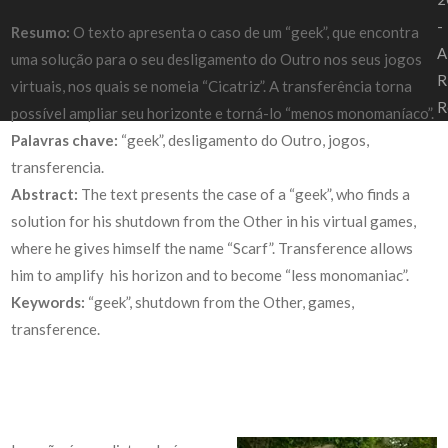
-
Resumo:
O texto apresenta o caso de um “geek”, que encontra
A
uma solução para o seu desligamento do Outro nos seus jogos
R
virtuais, nos quais se nomeia “Cicatriz”. A transferência torna
R
possível ampliar seu horizonte e torná-lo “menos monomaníaco”.
Palavras chave:
“geek”, desligamento do Outro, jogos,
transferencia.
Abstract:
The text presents the case of a “geek”, who finds a
solution for his shutdown from the Other in his virtual games,
where he gives himself the name “Scarf”. Transference allows
him to amplify his horizon and to become “less monomaniac”.
Keywords:
“geek”, shutdown from the Other, games,
transference.