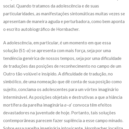
social. Quando tratamos da adolescência e de suas
particularidades, as manifestações sintomáticas muitas vezes se
apresentam de maneira aguda e perturbadora, como bem aponta
o escrito autobiográfico de Hornbacher.
A adolescência, em particular, é um momento em que essa
solução (S1-
a
) se apresenta com mais força, seja por uma
tendência genérica de nossos tempos, seja por uma dificuldade
de traduções das posições de reconhecimento no campo de um
Outro tão volúvel e insípido. A dificuldade de tradução, no
simbólico, de uma nomeação que dê conta de sua posição como
sujeito, conclama os adolescentes para um vórtex imaginário
interminável. As posições objetais e destrutivas a que a hiância
mortífera da parelha imaginária
a
–
a
‘ convoca têm efeitos
devastadores na juventude de hoje. Portanto, tais soluções
contemporâneas parecem fazer suplência a esse campo minado.
Sobre essa parelha imaginária intoxicante, Hornbacher localiza