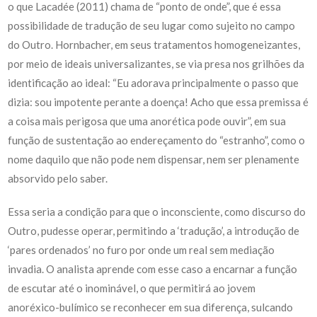
o que Lacadée (2011) chama de “ponto de onde”, que é essa
possibilidade de tradução de seu lugar como sujeito no campo
do Outro. Hornbacher, em seus tratamentos homogeneizantes,
por meio de ideais universalizantes, se via presa nos grilhões da
identificação ao ideal: “Eu adorava principalmente o passo que
dizia: sou impotente perante a doença! Acho que essa premissa é
a coisa mais perigosa que uma anorética pode ouvir”, em sua
função de sustentação ao endereçamento do “estranho”, como o
nome daquilo que não pode nem dispensar, nem ser plenamente
absorvido pelo saber.
Essa seria a condição para que o inconsciente, como discurso do
Outro, pudesse operar, permitindo a ‘tradução’, a introdução de
‘pares ordenados’ no furo por onde um real sem mediação
invadia. O analista aprende com esse caso a encarnar a função
de escutar até o inominável, o que permitirá ao jovem
anoréxico-bulímico se reconhecer em sua diferença, sulcando