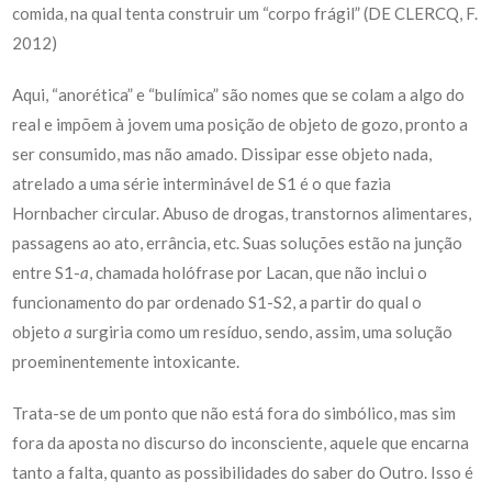
comida, na qual tenta construir um “corpo frágil” (DE CLERCQ, F.
2012)
Aqui, “anorética” e “bulímica” são nomes que se colam a algo do
real e impõem à jovem uma posição de objeto de gozo, pronto a
ser consumido, mas não amado. Dissipar esse objeto nada,
atrelado a uma série interminável de S1 é o que fazia
Hornbacher circular. Abuso de drogas, transtornos alimentares,
passagens ao ato, errância, etc. Suas soluções estão na junção
entre S1-
a
, chamada holófrase por Lacan, que não inclui o
funcionamento do par ordenado S1-S2, a partir do qual o
objeto
a
surgiria como um resíduo, sendo, assim, uma solução
proeminentemente intoxicante.
Trata-se de um ponto que não está fora do simbólico, mas sim
fora da aposta no discurso do inconsciente, aquele que encarna
tanto a falta, quanto as possibilidades do saber do Outro. Isso é