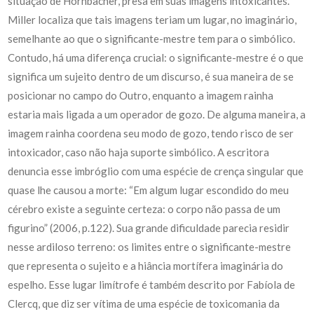
situação de Hornbacher, presa em suas imagens intoxicantes.
Miller localiza que tais imagens teriam um lugar, no imaginário,
semelhante ao que o significante-mestre tem para o simbólico.
Contudo, há uma diferença crucial: o significante-mestre é o que
significa um sujeito dentro de um discurso, é sua maneira de se
posicionar no campo do Outro, enquanto a imagem rainha
estaria mais ligada a um operador de gozo. De alguma maneira, a
imagem rainha coordena seu modo de gozo, tendo risco de ser
intoxicador, caso não haja suporte simbólico. A escritora
denuncia esse imbróglio com uma espécie de crença singular que
quase lhe causou a morte: “Em algum lugar escondido do meu
cérebro existe a seguinte certeza: o corpo não passa de um
figurino” (2006, p.122). Sua grande dificuldade parecia residir
nesse ardiloso terreno: os limites entre o significante-mestre
que representa o sujeito e a hiância mortífera imaginária do
espelho. Esse lugar limítrofe é também descrito por Fabíola de
Clercq, que diz ser vítima de uma espécie de toxicomania da