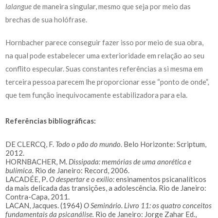
lalangue
de maneira singular, mesmo que seja por meio das
brechas de sua holófrase.
Hornbacher parece conseguir fazer isso por meio de sua obra,
na qual pode estabelecer uma exterioridade em relação ao seu
conflito especular. Suas constantes referências a si mesma em
terceira pessoa parecem lhe proporcionar esse “ponto de onde”,
que tem função inequivocamente estabilizadora para ela.
Referências bibliográficas:
DE CLERCQ, F.
Todo o pão do mundo
. Belo Horizonte: Scriptum,
2012.
HORNBACHER, M.
Dissipada: memórias de uma anorética e
bulímica.
Rio de Janeiro: Record, 2006.
LACADÉE, P
.
O despertar e o exílio:
ensinamentos psicanalíticos
da mais delicada das transições, a adolescência. Rio de Janeiro:
Contra-Capa, 2011.
LACAN, Jacques. (1964)
O Seminário. Livro 11: os quatro conceitos
fundamentais da psicanálise.
Rio de Janeiro: Jorge Zahar Ed.,