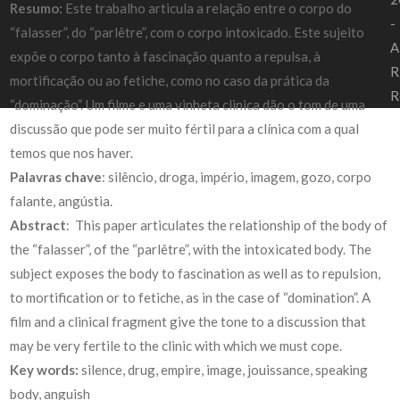
Resumo:
Este trabalho articula a relação entre o corpo do
-
“falasser”, do “parlêtre”, com o corpo intoxicado. Este sujeito
A
expõe o corpo tanto à fascinação quanto a repulsa, à
R
mortificação ou ao fetiche, como no caso da prática da
R
“dominação”. Um filme e uma vinheta clinica dão o tom de uma
discussão que pode ser muito fértil para a clínica com a qual
temos que nos haver.
Palavras chave
: silêncio, droga, império, imagem, gozo, corpo
falante, angústia.
Abstract
: This paper articulates the relationship of the body of
the “falasser”, of the “parlêtre”, with the intoxicated body. The
subject exposes the body to fascination as well as to repulsion,
to mortification or to fetiche, as in the case of “domination”. A
film and a clinical fragment give the tone to a discussion that
may be very fertile to the clinic with which we must cope.
Key words:
silence, drug, empire, image, jouissance, speaking
body, anguish