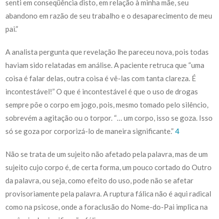
senti em conseqüência disto, em relação à minha mãe, seu
abandono em razão de seu trabalho e o desaparecimento de meu
pai.”
A analista pergunta que revelação lhe pareceu nova, pois todas
haviam sido relatadas em análise. A paciente retruca que “uma
coisa é falar delas, outra coisa é vê-las com tanta clareza. É
incontestável!” O que é incontestável é que o uso de drogas
sempre põe o corpo em jogo, pois, mesmo tomado pelo silêncio,
sobrevém a agitação ou o torpor. “… um corpo, isso se goza. Isso
só se goza por corporizá-lo de maneira significante.”
4
Não se trata de um sujeito não afetado pela palavra, mas de um
sujeito cujo corpo é, de certa forma, um pouco cortado do Outro
da palavra, ou seja, como efeito do uso, pode não se afetar
provisoriamente pela palavra. A ruptura fálica não é aqui radical
como na psicose, onde a foraclusão do Nome-do-Pai implica na