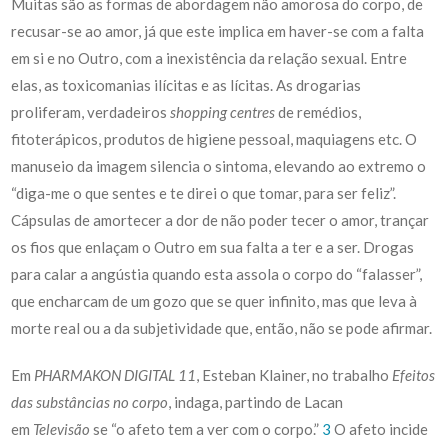
Muitas são as formas de abordagem não amorosa do corpo, de
recusar-se ao amor, já que este implica em haver-se com a falta
em si e no Outro, com a inexistência da relação sexual. Entre
elas, as toxicomanias ilícitas e as lícitas. As drogarias
proliferam, verdadeiros
shopping centres
de remédios,
fitoterápicos, produtos de higiene pessoal, maquiagens etc. O
manuseio da imagem silencia o sintoma, elevando ao extremo o
“diga-me o que sentes e te direi o que tomar, para ser feliz”.
Cápsulas de amortecer a dor de não poder tecer o amor, trançar
os fios que enlaçam o Outro em sua falta a ter e a ser. Drogas
para calar a angústia quando esta assola o corpo do “falasser”,
que encharcam de um gozo que se quer infinito, mas que leva à
morte real ou a da subjetividade que, então, não se pode afirmar.
Em
PHARMAKON DIGITAL 11
, Esteban Klainer, no trabalho
Efeitos
das substâncias no corpo
, indaga, partindo de Lacan
em
Televisão
se “o afeto tem a ver com o corpo.”
3
O afeto incide