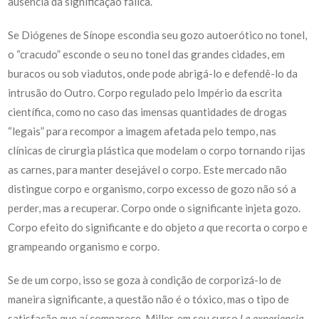
ausência da significação fálica.
Se Diógenes de Sínope escondia seu gozo autoerótico no tonel,
o “cracudo” esconde o seu no tonel das grandes cidades, em
buracos ou sob viadutos, onde pode abrigá-lo e defendê-lo da
intrusão do Outro. Corpo regulado pelo Império da escrita
científica, como no caso das imensas quantidades de drogas
“legais” para recompor a imagem afetada pelo tempo, nas
clínicas de cirurgia plástica que modelam o corpo tornando rijas
as carnes, para manter desejável o corpo. Este mercado não
distingue corpo e organismo, corpo excesso de gozo não só a
perder, mas a recuperar. Corpo onde o significante injeta gozo.
Corpo efeito do significante e do objeto
a
que recorta o corpo e
grampeando organismo e corpo.
Se de um corpo, isso se goza à condição de corporizá-lo de
maneira significante, a questão não é o tóxico, mas o tipo de
satisfação que aí comparece. Miller, em seu curso
La experiencia