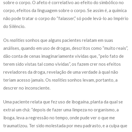
sobre o corpo. O afeto é correlativo ao efeito do simbólico no
corpo, efeitos da linguagem sobre o corpo. Se assim é, a química
não pode tratar o corpo do “falasser,” só pode levá-lo ao Império
do Silêncio.
Os
realities
sonhos que alguns pacientes relatam em suas
análises, quando em uso de drogas, descritos como “muito reais”,
dão conta de cenas imaginariamente vividas que, “pelo fato de
terem sido vistas tal como vividas”, os fazem crer nos efeitos
reveladores da droga, revelação de uma verdade à qual não
teriam acesso jamais. Os
realities
sonhos levam, portanto, a
descrer no inconsciente.
Uma paciente relata que fez uso de ibogaína, planta da qual se
extrai um chá: “depois de fazer uma limpeza no organismo, a
iboga, leva a regressão no tempo, onde pude ver o que me
traumatizou. Ter sido molestada por meu padrasto, e a culpa que