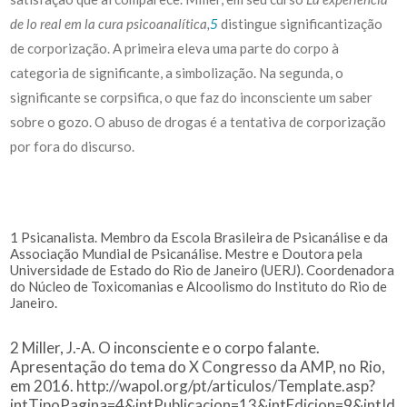
de lo real em la cura psicoanalítica,
5
distingue significantização
de corporização. A primeira eleva uma parte do corpo à
categoria de significante, a simbolização. Na segunda, o
significante se corpsifica, o que faz do inconsciente um saber
sobre o gozo. O abuso de drogas é a tentativa de corporização
por fora do discurso.
1
Psicanalista. Membro da Escola Brasileira de Psicanálise e da
Associação Mundial de Psicanálise. Mestre e Doutora pela
Universidade de Estado do Rio de Janeiro (UERJ). Coordenadora
do Núcleo de Toxicomanias e Alcoolismo do Instituto do Rio de
Janeiro.
2
Miller, J.-A. O inconsciente e o corpo falante.
Apresentação do tema do X Congresso da AMP, no Rio,
em 2016.
http://wapol.org/pt/articulos/Template.asp?
intTipoPagina=4&intPublicacion=13&intEdicion=9&intId