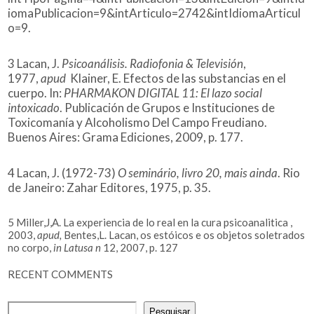
iomaPublicacion=9&intArticulo=2742&intIdiomaArticul
o=9
.
3
Lacan, J.
Psicoanálisis. Radiofonia & Televisión
,
1977,
apud
Klainer, E. Efectos de las substancias en el
cuerpo. In:
PHARMAKON DIGITAL 11: El lazo social
intoxicado
. Publicación de Grupos e Instituciones de
Toxicomanía y Alcoholismo Del Campo Freudiano.
Buenos Aires: Grama Ediciones, 2009, p. 177.
4
Lacan, J. (1972-73)
O seminário, livro 20, mais ainda
. Rio
de Janeiro: Zahar Editores, 1975, p. 35.
5
Miller,J,A. La experiencia de lo real en la cura psicoanalitica ,
2003,
apud,
Bentes,L. Lacan, os estóicos e os objetos soletrados
no corpo,
in Latusa n
12, 2007, p. 127
RECENT COMMENTS
Pesquisar