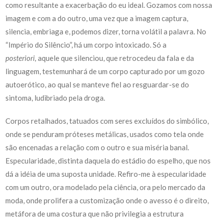
como resultante a exacerbação do eu ideal. Gozamos com nossa
imagem e com a do outro, uma vez que a imagem captura,
silencia, embriaga e, podemos dizer, torna volátil a palavra. No
“Império do Silêncio”, há um corpo intoxicado. Só a
posteriori,
aquele que silenciou, que retrocedeu da fala e da
linguagem, testemunhará de um corpo capturado por um gozo
autoerótico, ao qual se manteve fiel ao resguardar-se do
sintoma, ludibriado pela droga.
Corpos retalhados, tatuados com seres excluídos do simbólico,
onde se penduram próteses metálicas, usados como tela onde
são encenadas a relação com o outro e sua miséria banal.
Especularidade, distinta daquela do estádio do espelho, que nos
dá a idéia de uma suposta unidade. Refiro-me à especularidade
com um outro, ora modelado pela ciência, ora pelo mercado da
moda, onde prolifera a customização onde o avesso é o direito,
metáfora de uma costura que não privilegia a estrutura