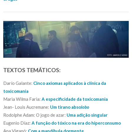
TEXTOS TEMÁTICOS:
Darío Galante:
Cinco axiomas aplicados à clínica da
toxicomania
Maria Wilma Faria:
A especificidade
da toxicomania
Jean- Louis Aucremane:
Um tirano abso
lobo
Rodolphe Adam: O jogo de azar:
Uma adição singular
Eugenio Díaz:
A função do tóxico na era do hiperconsumo
Ana Viganó:
Com a mandíbula dormente