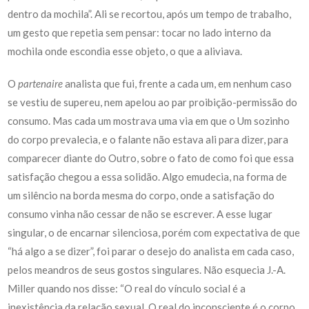
dentro da mochila”. Ali se recortou, após um tempo de trabalho,
um gesto que repetia sem pensar: tocar no lado interno da
mochila onde escondia esse objeto, o que a aliviava.
O
partenaire
analista que fui, frente a cada um, em nenhum caso
se vestiu de supereu, nem apelou ao par proibição-permissão do
consumo. Mas cada um mostrava uma via em que o Um sozinho
do corpo prevalecia, e o falante não estava ali para dizer, para
comparecer diante do Outro, sobre o fato de como foi que essa
satisfação chegou a essa solidão. Algo emudecia, na forma de
um silêncio na borda mesma do corpo, onde a satisfação do
consumo vinha não cessar de não se escrever. A esse lugar
singular, o de encarnar silenciosa, porém com expectativa de que
“há algo a se dizer”, foi parar o desejo do analista em cada caso,
pelos meandros de seus gostos singulares. Não esquecia J.-A.
Miller quando nos disse: “O real do vínculo social é a
inexistência da relação sexual. O real do inconsciente é o corpo