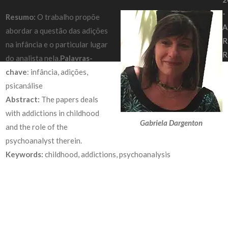
-
Resumo:
O trabalho propõe
A
abordar a questão das adições
R
na infância e o particular lugar
R
do analista nela.
Palavras-
chave
: infância, adições,
psicanálise
Abstract:
The papers deals
with addictions in childhood
Gabriela Dargenton
and the role of the
psychoanalyst therein.
Keywords:
childhood, addictions, psychoanalysis